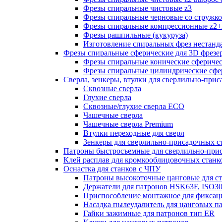
Фрезы спиральные чистовые z3
Фрезы спиральные черновые со стружк
Фрезы спиральные компрессионные z2+
Фрезы рашпильные (кукуруза)
Изготовление спиральных фрез нестанд
Фрезы спиральные сферические для 3D фрезе
Фрезы спиральные конические сферичес
Фрезы спиральные цилиндрические сфер
Сверла, зенкеры, втулки для сверлильно-при
Сквозные сверла
Глухие сверла
Сквозные/глухие сверла ECO
Чашечные сверла
Чашечные сверла Premium
Втулки переходные для сверл
Зенкеры для сверлильно-присадочных с
Патроны быстросъемные для сверлильно-при
Клей расплав для кромкооблицовочных станк
Оснастка для станков с ЧПУ
Патроны высокоточные цанговые для с
Держатели для патронов HSK63F, ISO3
Приспособление монтажное для фиксац
Насадка пылеудалитель для цанговых п
Гайки зажимные для патронов тип ER