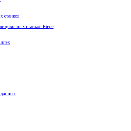
L
х станков
лицовочных станков Riepe
rutex
 данных