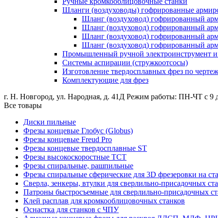
Ручные кромкооблицовочные станки
Шланги (воздуховоды) гофрированные армир
Шланг (воздуховод) гофрированный ар
Шланг (воздуховод) гофрированный а
Шланг (воздуховод) гофрированный ар
Шланг (воздуховод) гофрированный а
Промышленный ручной электроинструмент и о
Системы аспирации (стружкоотсосы)
Изготовление твердосплавных фрез по черте
Комплектующие для фрез
г. Н. Новгород, ул. Народная, д. 41Д
Режим работы: ПН-ЧТ с 9 д
Все товары
Диски пильные
Фрезы концевые Глобус (Globus)
Фрезы концевые Freud Pro
Фрезы концевые твердосплавные ST
Фрезы высокоскоростные ТСТ
Фрезы спиральные, рашпильные
Фрезы спиральные сферические для 3D фрезеровки на ст
Сверла, зенкеры, втулки для сверлильно-присадочных ст
Патроны быстросъемные для сверлильно-присадочных ст
Клей расплав для кромкооблицовочных станков
Оснастка для станков с ЧПУ