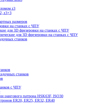
оломом z3
2, z3+3
артных размеров
ровки на станках с ЧПУ
кие для 3D фрезеровки на станках с ЧПУ
ические для 3D фрезеровки на станках с ЧПУ
садочных станков
танков
садочных станков
ов
танков с ЧПУ
0
ии цангового патрона HSK63F, ISO30
атронов ER20, ER25, ER32, ER40