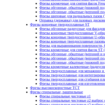
Фрезы кромочные для снятия фасок Freud
Фрезы обгонные, обкатные (нижний под
Фрезы обгонные, обкатные (верхний под
Фрезы шиповые для радиальных пазов (Т-
Оправка (державка) для пазовых дисковых
Фрезы концевые твердосплавные ST
Фрезы обгонные радиусные для фасадов
Фрезы концевые твердосплавные V-обр
Фрезы концевые твердосплавные U-обра
Фрезы концевые твердосплавные пазовы
Фрезы для выравнивания поверхности, 
Фрезы кромочные для снятия фасок ST (4
Фрезы обгонные, обкатные (верхний и н
Фрезы обгонные, обкатные (верхний под
Фрезы обгонные, обкатные (нижний под
Фрезы кромочные калевочные (радиусные
Фрезы твердосплавные для менажниц и ч
Фрезы твердосплавные для интегрирован
Фрезы твердосплавные для сгибания плит
Фрезы твердосплавные для изготовления 
Фрезы высокоскоростные ТСТ
Фрезы спиральные, рашпильные
Фрезы спиральные чистовые z1
Фрезы спиральные чистовые z2 выброс 
Фрезы спиральные чистовые z2 выброс 