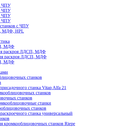
с ЧПУ
с ЧПУ
с ЧПУ
с ЧПУ
станков с ЧПУ
П, МДФ, HPL
стика
СП, МДФ
ля раскроя ЛДСП, МДФ
для раскроя ЛДСП, МДФ
СП, МДФ
жами
блицовочных станков
в
рисадочного станка Vitap Alfa 21
омкооблицовочных станков
овочных станков
ромкооблицовочные станки
ооблицовочных станков
раскроечного станка универсальный
анков
ля кромкооблицовочных станков Riepe