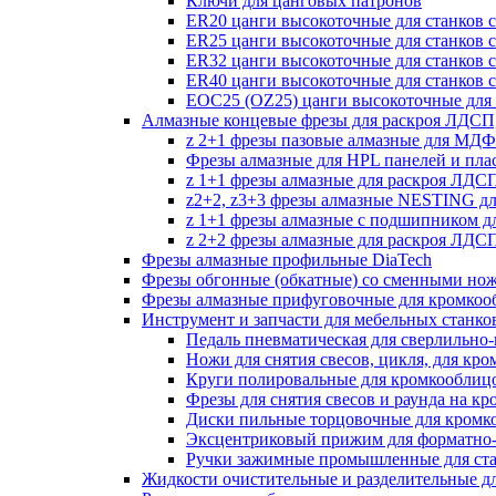
Ключи для цанговых патронов
ER20 цанги высокоточные для станков 
ER25 цанги высокоточные для станков 
ER32 цанги высокоточные для станков 
ER40 цанги высокоточные для станков 
EOC25 (OZ25) цанги высокоточные для 
Алмазные концевые фрезы для раскроя ЛДС
z 2+1 фрезы пазовые алмазные для МДФ
Фрезы алмазные для HPL панелей и пла
z 1+1 фрезы алмазные для раскроя ЛД
z2+2, z3+3 фрезы алмазные NESTING д
z 1+1 фрезы алмазные с подшипником 
z 2+2 фрезы алмазные для раскроя ЛД
Фрезы алмазные профильные DiaTech
Фрезы обгонные (обкатные) со сменными но
Фрезы алмазные прифуговочные для кромкоо
Инструмент и запчасти для мебельных станко
Педаль пневматическая для сверлильно-п
Ножи для снятия свесов, цикля, для кр
Круги полировальные для кромкооблиц
Фрезы для снятия свесов и раунда на к
Диски пильные торцовочные для кромк
Эксцентриковый прижим для форматно-
Ручки зажимные промышленные для ст
Жидкости очистительные и разделительные д