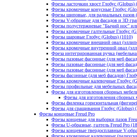
Фрезы ласточкин хвост Глобус (Globus) 
Фрезы кромочные конусные Глобус (Glob
Фрезы шиповые, для радиальных пазов (Т
Фрезы V-образные для фасадов и 3D грав
Фрезы полустержневые "Бычий нос" или 
Фрезы кромочные галтельные Глобус (Gl
Фрезы шаровые Глобус (Globus) (1010)
Фрезы кромочные внешний овал (эллипс,
Фрезы кромочные внутренний овал (эллип
Фреза интегрированная ручка (мебельная
Фрезы пазовые фасонные (для меб фасадо
Фрезы пазовые фасонные (для меб фасадо
Фрезы пазовые фасонные (для меб фасадо
Фрезы фасонные (для меб фасадов) Глобу
Фрезы кромочные калевочные Глобус (Gl
Фрезы профильные для мебельных фасадо
Фрезы для изготовления сборных мебель
Фрезы для изготовления сборных м
Фрезы филенка горизонтальная (фигирейн
Фрезы для сращивания Глобус (Globus) (
Фрезы концевые Freud Pro
Фрезы концевые для выборки пазов Freud
Фрезы U-образные, галтель Freud Pro (18
Фрезы концевые твердосплавные V-образ
Фрезы кромочные калевочные (радиусные