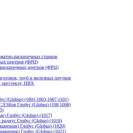
матно-раскроечных станков
ных центров (ФРЦ)
-раскроечных центров (ФРЦ)
готовок, труб и железных прутков
 оргстеклу, ПВХ
с (Globus) (1001,1003,1007,1101)
ЛЭБов Глобус (Globus) (108,1008)
5)
) Глобус (Globus) (1017)
адиус Глобус (Globus) (1018)
шипник) Глобус (Globus) (1020)
шипник) Глобус (Globus) (1021)