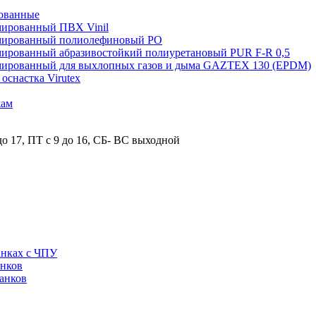
ованные
мированный ПВХ Vinil
рмированный полиолефиновый PO
мированный абразивостойкий полиуретановый PUR F-R 0,5
рмированный для выхлопных газов и дыма GAZTEX 130 (EPDM)
снастка Virutex
жам
о 17, ПТ с 9 до 16, СБ- ВС выходной
анках с ЧПУ
анков
анков