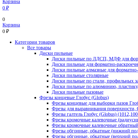
Корзина
0 ₽
0
Корзина
0
₽
Категории товаров
Все товары
Диски пильные
Диски пильные по ЛДСП, МДФ для фор
Диски пильные для форматно-раскроеч
Диски пильные алмазные для форматно
Диски пильные столярные
Диски пильные по стали, профильных за
Диски пильные по алюминию, пластику,
Диски пильные пазовые
Фрезы концевые Глобус (Globus)
Фрезы концевые для выборки пазов Глобу
Фрезы для выравнивания поверхности, С
Фрезы галтель Глобус (Globus) (1012,100
Фрезы кромочные калевочные (радиусные
Фрезы кромочные калевочные обратный р
Фрезы обгонные, обкатные (нижний под
Фрезы обгонные, обкатные (верхний под