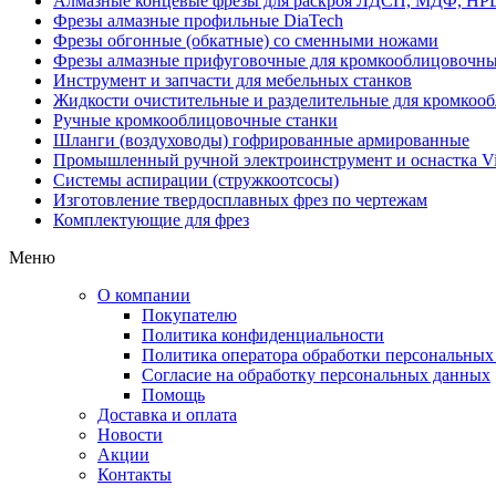
Алмазные концевые фрезы для раскроя ЛДСП, МДФ, HP
Фрезы алмазные профильные DiaTech
Фрезы обгонные (обкатные) со сменными ножами
Фрезы алмазные прифуговочные для кромкооблицовочны
Инструмент и запчасти для мебельных станков
Жидкости очистительные и разделительные для кромкооб
Ручные кромкооблицовочные станки
Шланги (воздуховоды) гофрированные армированные
Промышленный ручной электроинструмент и оснастка Vi
Системы аспирации (стружкоотсосы)
Изготовление твердосплавных фрез по чертежам
Комплектующие для фрез
Меню
О компании
Покупателю
Политика конфиденциальности
Политика оператора обработки персональных
Согласие на обработку персональных данных
Помощь
Доставка и оплата
Новости
Акции
Контакты