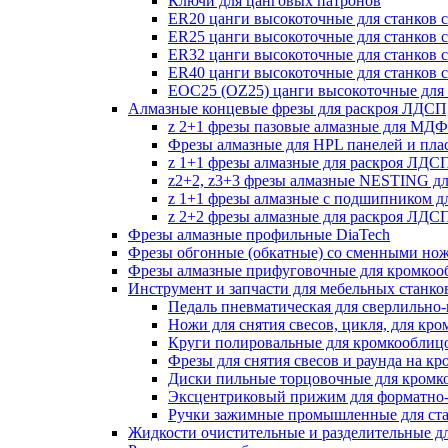
Ключи для цанговых патронов
ER20 цанги высокоточные для станков 
ER25 цанги высокоточные для станков 
ER32 цанги высокоточные для станков 
ER40 цанги высокоточные для станков 
EOC25 (OZ25) цанги высокоточные для 
Алмазные концевые фрезы для раскроя ЛДС
z 2+1 фрезы пазовые алмазные для МДФ
Фрезы алмазные для HPL панелей и пла
z 1+1 фрезы алмазные для раскроя ЛД
z2+2, z3+3 фрезы алмазные NESTING д
z 1+1 фрезы алмазные с подшипником 
z 2+2 фрезы алмазные для раскроя ЛД
Фрезы алмазные профильные DiaTech
Фрезы обгонные (обкатные) со сменными но
Фрезы алмазные прифуговочные для кромкоо
Инструмент и запчасти для мебельных станко
Педаль пневматическая для сверлильно-п
Ножи для снятия свесов, цикля, для кр
Круги полировальные для кромкооблиц
Фрезы для снятия свесов и раунда на к
Диски пильные торцовочные для кромк
Эксцентриковый прижим для форматно-
Ручки зажимные промышленные для ст
Жидкости очистительные и разделительные д