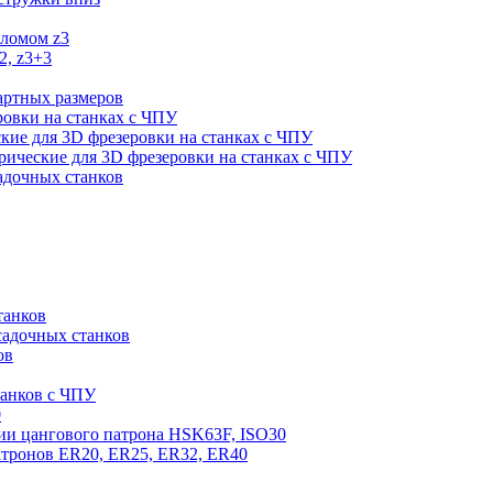
оломом z3
2, z3+3
артных размеров
ровки на станках с ЧПУ
кие для 3D фрезеровки на станках с ЧПУ
ические для 3D фрезеровки на станках с ЧПУ
садочных станков
танков
садочных станков
ов
танков с ЧПУ
0
ии цангового патрона HSK63F, ISO30
атронов ER20, ER25, ER32, ER40