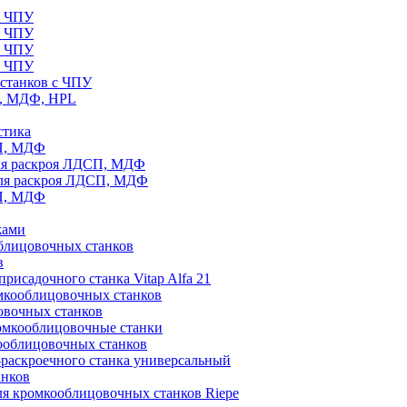
с ЧПУ
с ЧПУ
с ЧПУ
с ЧПУ
станков с ЧПУ
П, МДФ, HPL
стика
СП, МДФ
ля раскроя ЛДСП, МДФ
для раскроя ЛДСП, МДФ
СП, МДФ
жами
блицовочных станков
в
рисадочного станка Vitap Alfa 21
омкооблицовочных станков
овочных станков
ромкооблицовочные станки
ооблицовочных станков
раскроечного станка универсальный
анков
ля кромкооблицовочных станков Riepe