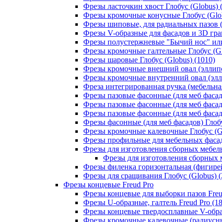
Фрезы ласточкин хвост Глобус (Globus) 
Фрезы кромочные конусные Глобус (Glob
Фрезы шиповые, для радиальных пазов (Т
Фрезы V-образные для фасадов и 3D грав
Фрезы полустержневые "Бычий нос" или 
Фрезы кромочные галтельные Глобус (Gl
Фрезы шаровые Глобус (Globus) (1010)
Фрезы кромочные внешний овал (эллипс,
Фрезы кромочные внутренний овал (эллип
Фреза интегрированная ручка (мебельная
Фрезы пазовые фасонные (для меб фасадо
Фрезы пазовые фасонные (для меб фасадо
Фрезы пазовые фасонные (для меб фасадо
Фрезы фасонные (для меб фасадов) Глобу
Фрезы кромочные калевочные Глобус (Gl
Фрезы профильные для мебельных фасадо
Фрезы для изготовления сборных мебель
Фрезы для изготовления сборных м
Фрезы филенка горизонтальная (фигирейн
Фрезы для сращивания Глобус (Globus) (
Фрезы концевые Freud Pro
Фрезы концевые для выборки пазов Freud
Фрезы U-образные, галтель Freud Pro (18
Фрезы концевые твердосплавные V-образ
Фрезы кромочные калевочные (радиусные