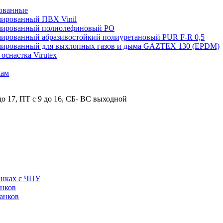
ованные
мированный ПВХ Vinil
рмированный полиолефиновый PO
мированный абразивостойкий полиуретановый PUR F-R 0,5
рмированный для выхлопных газов и дыма GAZTEX 130 (EPDM)
снастка Virutex
жам
о 17, ПТ с 9 до 16, СБ- ВС выходной
анках с ЧПУ
анков
анков