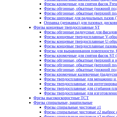
Фрезы кромочные для снятия фасок Freud
Фрезы обгонные, обкатные (нижний под
Фрезы обгонные, обкатные (верхний под
Фрезы шиповые для радиальных пазов (Т-
Оправка (державка) для пазовых дисковых
Фрезы концевые твердосплавные ST
Фрезы обгонные радиусные для фасадов
Фрезы концевые твердосплавные V-обр
Фрезы концевые твердосплавные U-обра
Фрезы концевые твердосплавные пазовы
Фрезы для выравнивания поверхности, 
Фрезы кромочные для снятия фасок ST (4
Фрезы обгонные, обкатные (верхний и н
Фрезы обгонные, обкатные (верхний под
Фрезы обгонные, обкатные (нижний под
Фрезы кромочные калевочные (радиусные
Фрезы твердосплавные для менажниц и ч
Фрезы твердосплавные для интегрирован
Фрезы твердосплавные для сгибания плит
Фрезы твердосплавные для изготовления 
Фрезы высокоскоростные ТСТ
Фрезы спиральные, рашпильные
Фрезы спиральные чистовые z1
Фрезы спиральные чистовые z2 выброс 
Фрезы спиральные чистовые z2 выброс 