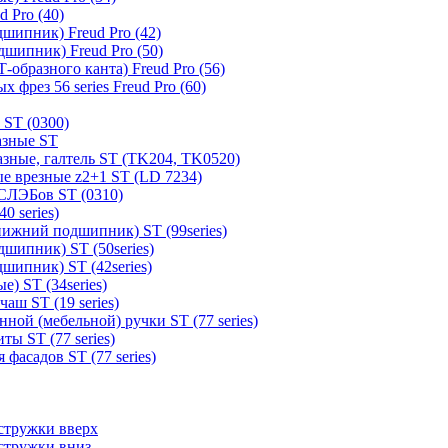
 Pro (40)
шипник) Freud Pro (42)
шипник) Freud Pro (50)
образного канта) Freud Pro (56)
 фрез 56 series Freud Pro (60)
 ST (0300)
азные ST
зные, галтель ST (TK204, TK0520)
е врезные z2+1 ST (LD 7234)
СЛЭБов ST (0310)
0 series)
ижний подшипник) ST (99series)
шипник) ST (50series)
шипник) ST (42series)
) ST (34series)
аш ST (19 series)
ной (мебельной) ручки ST (77 series)
ы ST (77 series)
фасадов ST (77 series)
стружки вверх
стружки вниз