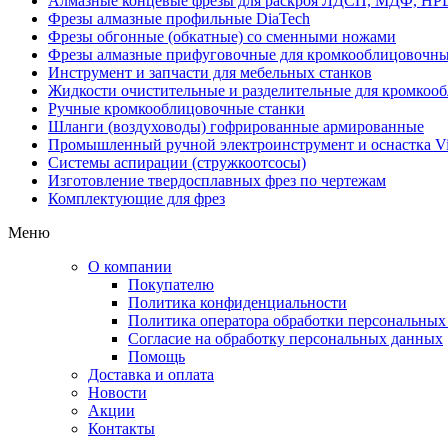
Алмазные концевые фрезы для раскроя ЛДСП, МДФ, HP
Фрезы алмазные профильные DiaTech
Фрезы обгонные (обкатные) со сменными ножами
Фрезы алмазные прифуговочные для кромкооблицовочны
Инструмент и запчасти для мебельных станков
Жидкости очистительные и разделительные для кромкооб
Ручные кромкооблицовочные станки
Шланги (воздуховоды) гофрированные армированные
Промышленный ручной электроинструмент и оснастка Vi
Системы аспирации (стружкоотсосы)
Изготовление твердосплавных фрез по чертежам
Комплектующие для фрез
Меню
О компании
Покупателю
Политика конфиденциальности
Политика оператора обработки персональных
Согласие на обработку персональных данных
Помощь
Доставка и оплата
Новости
Акции
Контакты