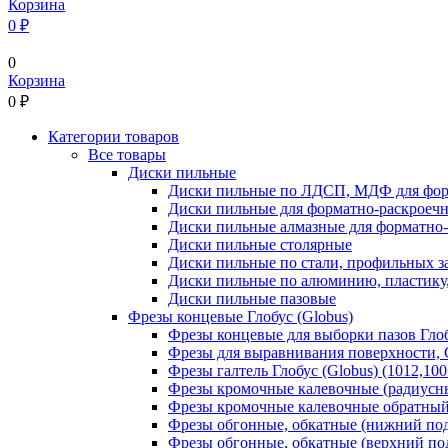
Корзина
0 ₽
0
Корзина
0
₽
Категории товаров
Все товары
Диски пильные
Диски пильные по ЛДСП, МДФ для фор
Диски пильные для форматно-раскроеч
Диски пильные алмазные для форматно
Диски пильные столярные
Диски пильные по стали, профильных за
Диски пильные по алюминию, пластику,
Диски пильные пазовые
Фрезы концевые Глобус (Globus)
Фрезы концевые для выборки пазов Глобу
Фрезы для выравнивания поверхности, С
Фрезы галтель Глобус (Globus) (1012,100
Фрезы кромочные калевочные (радиусные
Фрезы кромочные калевочные обратный р
Фрезы обгонные, обкатные (нижний под
Фрезы обгонные, обкатные (верхний под