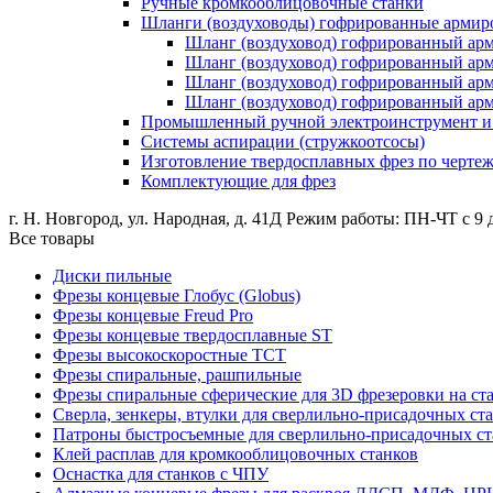
Ручные кромкооблицовочные станки
Шланги (воздуховоды) гофрированные армир
Шланг (воздуховод) гофрированный ар
Шланг (воздуховод) гофрированный а
Шланг (воздуховод) гофрированный ар
Шланг (воздуховод) гофрированный а
Промышленный ручной электроинструмент и о
Системы аспирации (стружкоотсосы)
Изготовление твердосплавных фрез по черте
Комплектующие для фрез
г. Н. Новгород, ул. Народная, д. 41Д
Режим работы: ПН-ЧТ с 9 д
Все товары
Диски пильные
Фрезы концевые Глобус (Globus)
Фрезы концевые Freud Pro
Фрезы концевые твердосплавные ST
Фрезы высокоскоростные ТСТ
Фрезы спиральные, рашпильные
Фрезы спиральные сферические для 3D фрезеровки на ст
Сверла, зенкеры, втулки для сверлильно-присадочных ст
Патроны быстросъемные для сверлильно-присадочных ст
Клей расплав для кромкооблицовочных станков
Оснастка для станков с ЧПУ