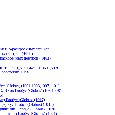
матно-раскроечных станков
ных центров (ФРЦ)
-раскроечных центров (ФРЦ)
готовок, труб и железных прутков
 оргстеклу, ПВХ
с (Globus) (1001,1003,1007,1101)
ЛЭБов Глобус (Globus) (108,1008)
5)
) Глобус (Globus) (1017)
адиус Глобус (Globus) (1018)
шипник) Глобус (Globus) (1020)
шипник) Глобус (Globus) (1021)