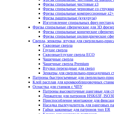
Фрезы спиральные чистовые z3
Фрезы спиральные черновые со стружк
Фрезы спиральные компрессионные z2+
Фрезы рашпильные (кукуруза)
Изготовление спиральных фрез нестанд
Фрезы спиральные сферические для 3D фрезе
Фрезы спиральные конические сферичес
Фрезы спиральные цилиндрические сфер
Сверла, зенкеры, втулки для сверлильно-при
Сквозные сверла
Глухие сверла
Сквозные/глухие сверла ECO
Чашечные сверла
Чашечные сверла Premium
Втулки переходные для сверл
Зенкеры для сверлильно-присадочных с
Патроны быстросъемные для сверлильно-при
Клей расплав для кромкооблицовочных станк
Оснастка для станков с ЧПУ
Патроны высокоточные цанговые для с
Держатели для патронов HSK63F, ISO3
Приспособление монтажное для фиксац
Насадка пылеудалитель для цанговых п
Гайки зажимные для патронов тип ER