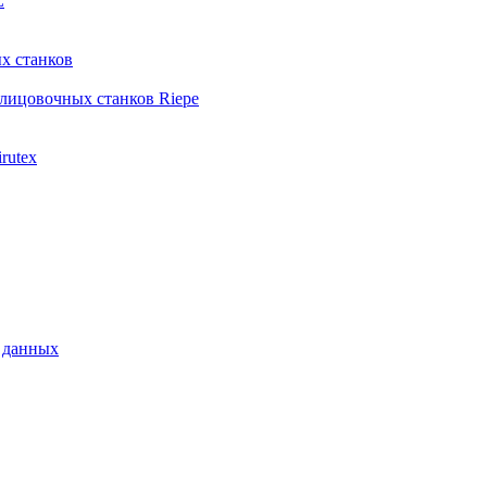
L
х станков
лицовочных станков Riepe
rutex
 данных