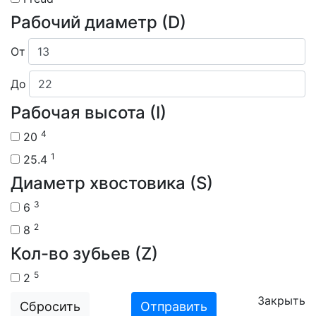
Рабочий диаметр (D)
От
До
Рабочая высота (I)
4
20
1
25.4
Диаметр хвостовика (S)
3
6
2
8
Кол-во зубьев (Z)
5
2
Закрыть
Сбросить
Отправить