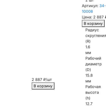
2 шт
Артикул:
34-
10008
Цена:
2 887 
В корзину
Радиус
скруглени
(R)
1.6
мм
Рабочий
диаметр
(D)
15.8
2 887 ₽/шт
мм
В корзину
Рабочая
высота
(h)
12.7