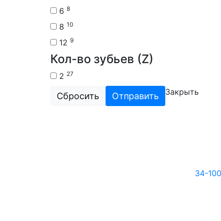
8
6
10
8
9
12
Кол-во зубьев (Z)
27
2
Закрыть
Сбросить
Отправить
34-10