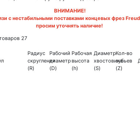
ВНИМАНИЕ!
язи с нестабильными поставками концевых фрез Freud
просим уточнять наличие!
 товаров
27
Радиус
Рабочий
Рабочая
Диаметр
Кол-во
ул
скругления
диаметр
высота
хвостовика
зубьев
(R)
(D)
(h)
(S)
(Z)