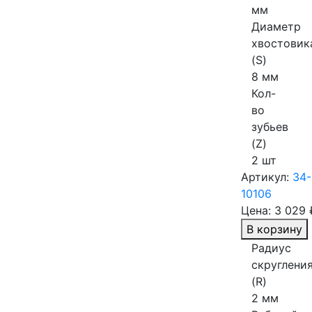
мм
Диаметр
хвостовик
(S)
8 мм
Кол-
во
зубьев
(Z)
2 шт
Артикул:
34-
10106
Цена:
3 029 
В корзину
Радиус
скруглени
(R)
2 мм