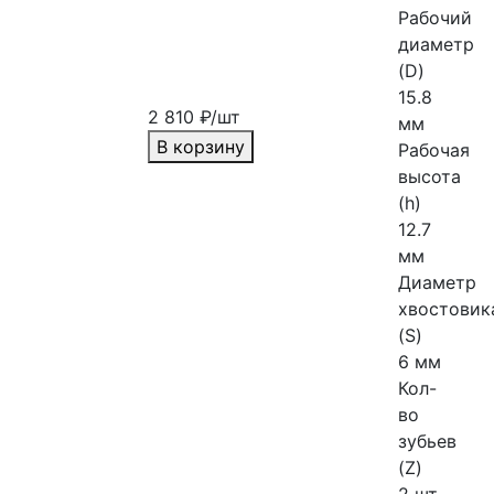
Рабочий
диаметр
(D)
15.8
2 810 ₽/шт
мм
В корзину
Рабочая
высота
(h)
12.7
мм
Диаметр
хвостовик
(S)
6 мм
Кол-
во
зубьев
(Z)