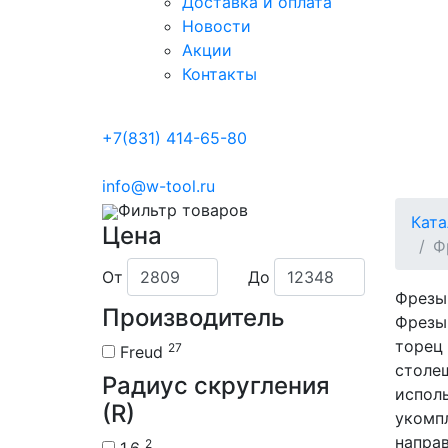
Доставка и оплата
Новости
Акции
Контакты
+7(831) 414-65-80
info@w-tool.ru
Фильтр товаров
Ката
Цена
Ф
От
До
Фрезы 
Производитель
Фрезы
торец
27
Freud
столеш
Радиус скругления
исполь
(R)
укомпл
напра
2