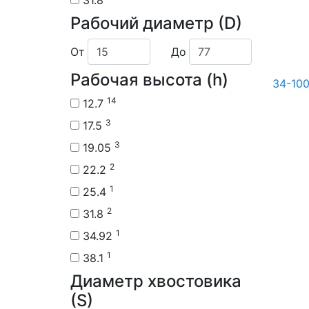
31.8
Рабочий диаметр (D)
От
До
Рабочая высота (h)
34-10
14
12.7
3
17.5
3
19.05
2
22.2
1
25.4
2
31.8
1
34.92
1
38.1
Диаметр хвостовика
(S)