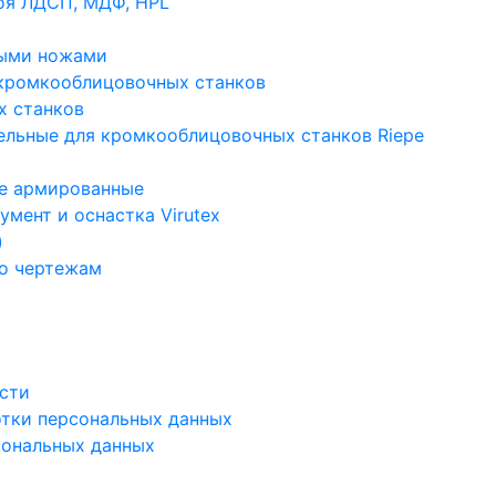
оя ЛДСП, МДФ, HPL
ными ножами
кромкооблицовочных станков
х станков
ельные для кромкооблицовочных станков Riepe
ые армированные
мент и оснастка Virutex
)
по чертежам
сти
отки персональных данных
сональных данных