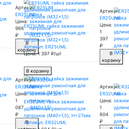
Артикул:
Артикул:
ER25UM
ER25UML
для
Цена:
Цена:
ER25UML гайка зажимная
966
1
удлиненная ремонтная для
₽
397
патронов (M32x1,5)
В
₽
Артикул: ER25UML
корзину
В
Цена: 1 397 ₽/шт
корзину
В корзину
Артикул:
ER32UM
Артикул:
Цена:
ER32UML
для
1
Цена:
ER32UML гайка зажимная
087
1
удлиненная ремонтная для
₽
604
патронов (M40x1,5), H=27мм
₽
В
Артикул: ER32UML