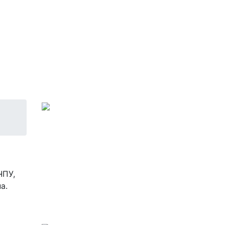
ЧПУ,
а.