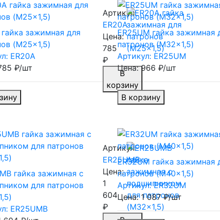
Артикул:
ER20A
 гайка зажимная для
ER25UM гайка зажимная 
Цена:
ов (M25x1,5)
патронов (M32x1,5)
785
ул: ER20A
Артикул: ER25UM
₽
785 ₽/шт
Цена: 966 ₽/шт
В
корзину
зину
В корзину
Артикул:
ER25UMB
ER32UM гайка зажимная 
Цена:
MB гайка зажимная c
патронов (M40x1,5)
1
пником для патронов
Артикул: ER32UM
604
,5)
Цена: 1 087 ₽/шт
₽
ул: ER25UMB