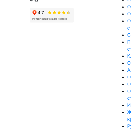
Ф
Ф
Ф
с
С
П
с
К
О
А
Ф
Ф
Ф
с
И
Ж
к
Р