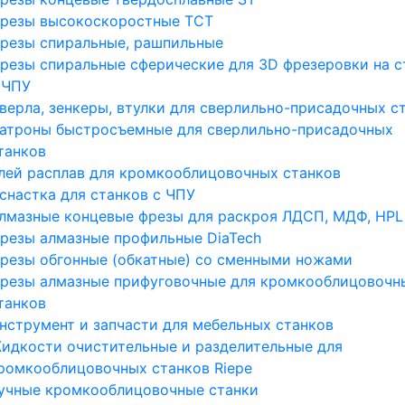
резы высокоскоростные ТСТ
резы спиральные, рашпильные
резы спиральные сферические для 3D фрезеровки на с
 ЧПУ
верла, зенкеры, втулки для сверлильно-присадочных с
атроны быстросъемные для сверлильно-присадочных
танков
лей расплав для кромкооблицовочных станков
снастка для станков с ЧПУ
лмазные концевые фрезы для раскроя ЛДСП, МДФ, HPL
резы алмазные профильные DiaTech
резы обгонные (обкатные) со сменными ножами
резы алмазные прифуговочные для кромкооблицовочн
танков
нструмент и запчасти для мебельных станков
идкости очистительные и разделительные для
ромкооблицовочных станков Riepe
учные кромкооблицовочные станки