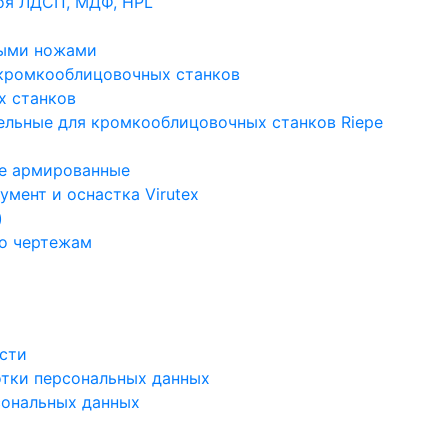
оя ЛДСП, МДФ, HPL
ными ножами
кромкооблицовочных станков
х станков
ельные для кромкооблицовочных станков Riepe
ые армированные
мент и оснастка Virutex
)
по чертежам
сти
отки персональных данных
сональных данных