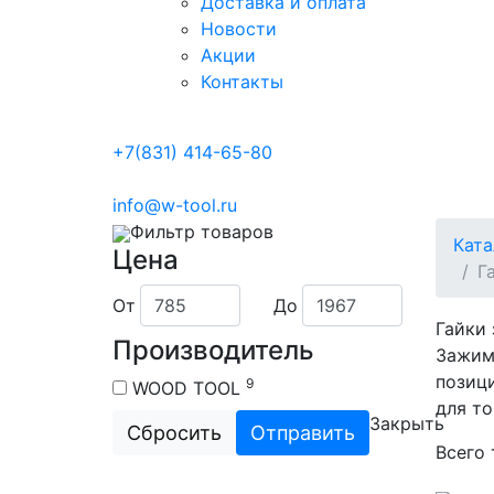
Доставка и оплата
Новости
Акции
Контакты
+7(831) 414-65-80
info@w-tool.ru
Фильтр товаров
Ката
Цена
Г
От
До
Гайки 
Производитель
Зажимн
позици
9
WOOD TOOL
для то
Закрыть
Сбросить
Отправить
Всего