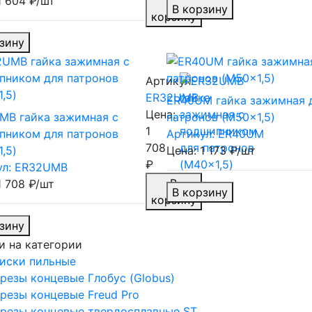
В
1 604 ₽/шт
В корзину
корзину
зину
Артикул:
ER32UMB
ER40UM гайка зажимная 
Цена:
MB гайка зажимная c
патронов (M50x1,5)
1
пником для патронов
Артикул: ER40UM
708
,5)
Цена: 1 173 ₽/шт
₽
ул: ER32UMB
В
1 708 ₽/шт
В корзину
корзину
зину
и на категории
иски пильные
резы концевые Глобус (Globus)
резы концевые Freud Pro
резы концевые твердосплавные ST