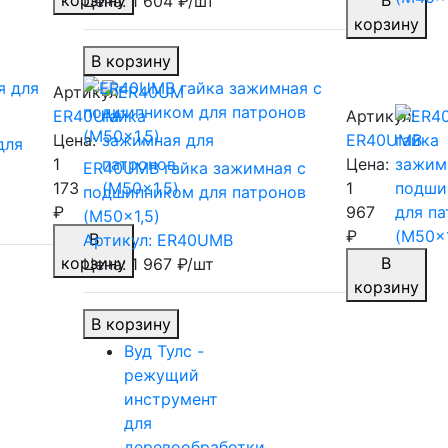
корзину
В
Цена: 1 604 ₽/шт
корзину
В корзину
Артикул:
ER40UM
Артикул:
Цена:
ER40UMB
для
1
Цена:
ER40UMB гайка зажимная c
173
1
подшипником для патронов
₽
967
(M50x1,5)
₽
В
Артикул: ER40UMB
корзину
В
Цена: 1 967 ₽/шт
корзину
В корзину
Вуд Тулс -
режущий
инструмент
для
деревообработки