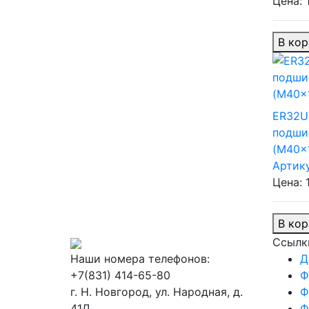
Цена: 
В кор
ER32U
подши
(M40x1
Артик
Цена: 
В кор
Ссылк
Наши номера телефонов:
Д
+7(831) 414-65-80
Ф
г. Н. Новгород, ул. Народная, д.
Ф
41Д
Ф