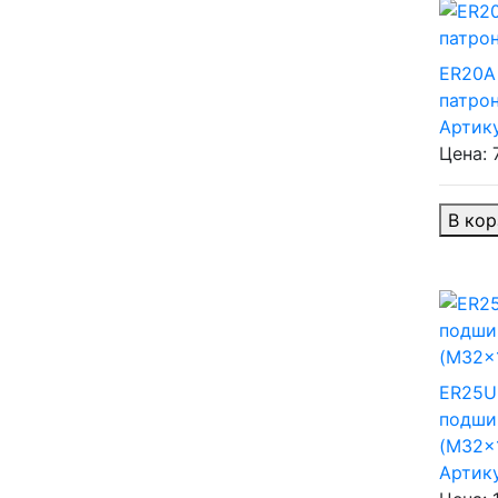
ER20A
патрон
Артик
Цена: 
В кор
ER25U
подши
(M32x1
Артик